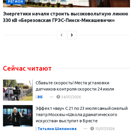
РЕГИОН
Энергетики начали строить высоковольтную линию
330 кВ «Березовская ГРЭС-Пинск-Микашевичи»
Сейчас читают
Сбавьте скорость! Места установки
датчиков контроля скорости 24 июля
|
ВБ
24/07/2026
Эффект «вау». С 21 по 23 июля самый смелый
театр Москвы «Школа драматического
искусства» выступит в Бресте
|
Татьяна Шеламова
15/07/2026