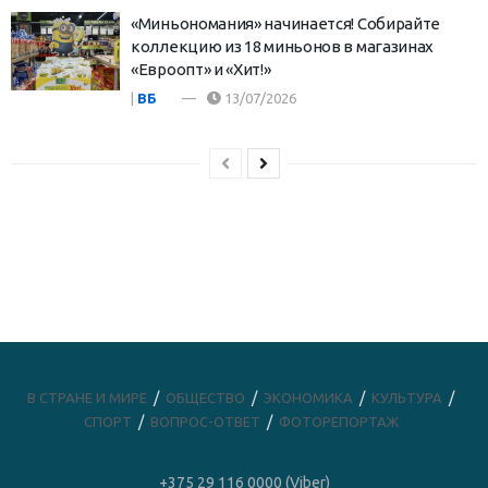
«Миньономания» начинается! Собирайте
коллекцию из 18 миньонов в магазинах
«Евроопт» и «Хит!»
|
ВБ
13/07/2026
В СТРАНЕ И МИРЕ
ОБЩЕСТВО
ЭКОНОМИКА
КУЛЬТУРА
СПОРТ
ВОПРОС-ОТВЕТ
ФОТОРЕПОРТАЖ
+375 29 116 0000 (Viber)