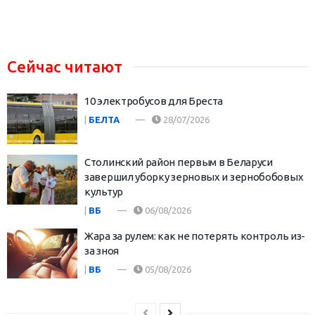
Сейчас читают
10 электробусов для Бреста
|
БЕЛТА
28/07/2026
Столинский район первым в Беларуси
завершил уборку зерновых и зернобобовых
культур
|
ВБ
06/08/2026
Жара за рулем: как не потерять контроль из-
за зноя
|
ВБ
05/08/2026