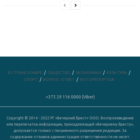
В СТРАНЕ И МИРЕ
ОБЩЕСТВО
ЭКОНОМИКА
КУЛЬТУРА
СПОРТ
ВОПРОС-ОТВЕТ
ФОТОРЕПОРТАЖ
+375 29 116 0000 (Viber)
Copyright © 2014 - 2022 РГ «Вечерний Брест» ООО. Воспроизведение
или перепечатка информации, принадлежащей «Вечернему Бресту»,
допускается только с письменного разрешения редакции. За
содержание отзывов администрация ответственности не несет.