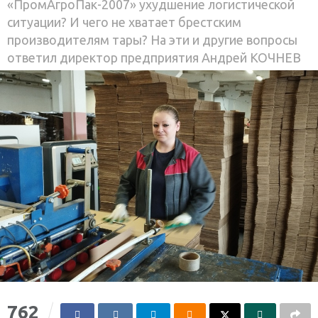
«ПромАгроПак-2007» ухудшение логистической
ситуации? И чего не хватает брестским
производителям тары? На эти и другие вопросы
ответил директор предприятия Андрей КОЧНЕВ
762