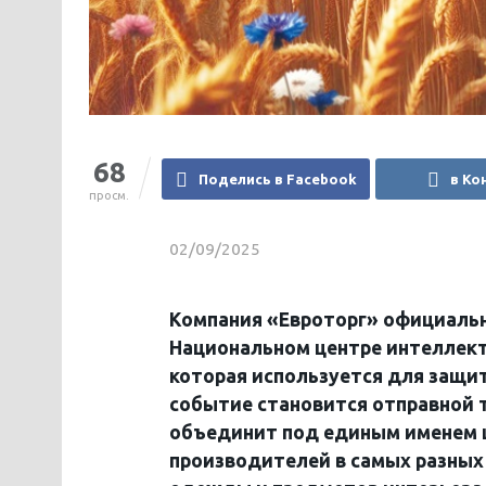
68
Поделись в Facebook
в Ко
просм.
02/09/2025
Компания «Евроторг» официальн
Национальном центре интеллект
которая используется для защит
событие становится отправной 
объединит под единым именем 
производителей в самых разных 