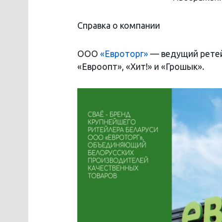
Справка о компании
ООО
«Евроторг»
— ведущий ретей
«Евроопт», «Хит!» и «Грошык».