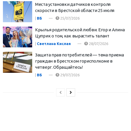
Места установки датчиков контроля
скорости в Брестской области 25 июля
|
ВБ
25/07/2026
Крылья родительской любви. Егор и Алина
Цуприк о том, как вырастить талант
|
Светлана Кислая
28/07/2026
Защита прав потребителей — тема приема
граждан в Брестском горисполкоме в
четверг. Обращайтесь!
|
ВБ
29/07/2026