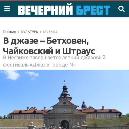
Главная
КУЛЬТУРА
МУЗЫКА
В джазе – Бетховен,
Чайковский и Штраус
В Несвиже завершается летний джазовый
фестиваль «Джаз в городе N»