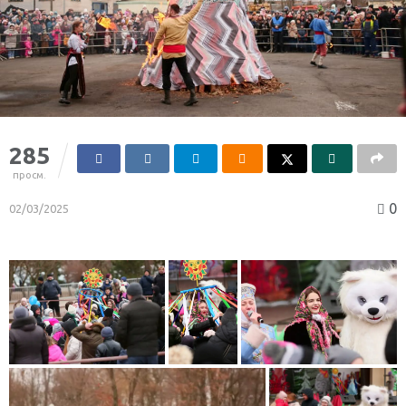
285
просм.
0
02/03/2025