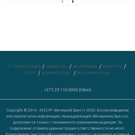
В СТРАНЕ И МИРЕ
ОБЩЕСТВО
ЭКОНОМИКА
КУЛЬТУРА
СПОРТ
ВОПРОС-ОТВЕТ
ФОТОРЕПОРТАЖ
+375 29 116 0000 (Viber)
Copyright © 2014 - 2022 РГ «Вечерний Брест» ООО. Воспроизведение
или перепечатка информации, принадлежащей «Вечернему Бресту»,
допускается только с письменного разрешения редакции. За
содержание отзывов администрация ответственности не несет.
Копирование текстов сайта разрешено только с указанием активной