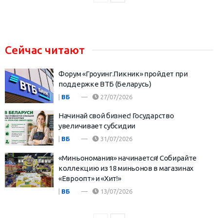
Сейчас читают
Форум «Гроуинг.Пикник» пройдет при
поддержке ВТБ (Беларусь)
|
ВБ
27/07/2026
Начинай свой бизнес! Государство
увеличивает субсидии
|
ВБ
31/07/2026
«Миньономания» начинается! Собирайте
коллекцию из 18 миньонов в магазинах
«Евроопт» и «Хит!»
|
ВБ
13/07/2026