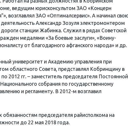
). Работал на разных должностях в Кобринском
коме, ведущим юрисконсультом ЗАО «Концерн
”», возглавлял ЗАО «Оптималсервис». А начинал сво
 деятельность Александр Зозуля электромонтером
дороги станции Жабинка. Служил в рядах Советской
гражден медалями «За боевые заслуги», «Воину-
оналисту от благодарного афганского народа» и др.
нный университет и Академию управления при
том областного Совета, представлял Кобринщину в
 по 2012 гг. – заместитель председателя Постоянной
 Национального собрания по государственному
влению и регламенту. В 2012-м возглавил
 к обязанностям председателя райисполкома на
жности до 22 мая 2018 года.