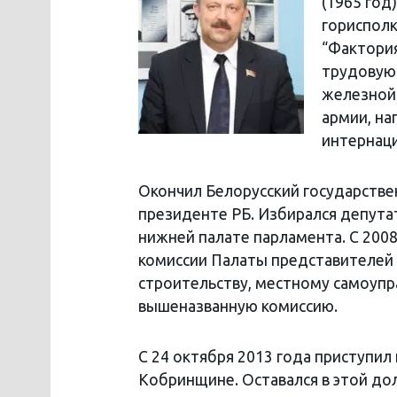
(1965 год
гориспол
“Фактория
трудовую
железной 
армии, на
интернаци
Окончил Белорусский государстве
президенте РБ. Избирался депута
нижней палате парламента. С 2008
комиссии Палаты представителей
строительству, местному самоупра
вышеназванную комиссию.
С 24 октября 2013 года приступил
Кобринщине. Оставался в этой дол