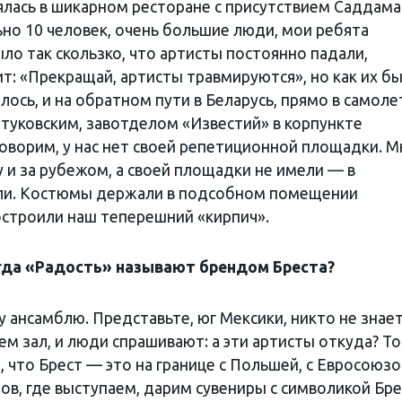
лась в шикарном ресторане с присутствием Саддама
ьно 10 человек, очень большие люди, мои ребята
ло так скользко, что артисты постоянно падали,
т: «Прекращай, артисты травмируются», но как их б
ось, и на обратном пути в Беларусь, прямо в самолет
туковским, завотделом «Известий» в корпункте
Говорим, у нас нет своей репетиционной площадки. М
 и за рубежом, а своей площадки не имели — в
ли. Костюмы держали в подсобном помещении
построили наш теперешний «кирпич».
гда «Радость» называют брендом Бреста?
ансамблю. Представьте, юг Мексики, никто не знает
ем зал, и люди спрашивают: а эти артисты откуда? Т
 что Брест — это на границе с Польшей, с Евросоюзо
ов, где выступаем, дарим сувениры с символикой Бре