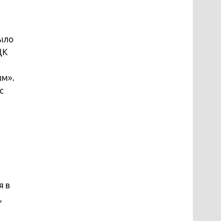
было
ЦК
ым».
с
я в
,