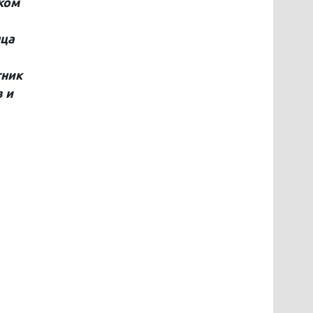
ком
нца
тник
 и