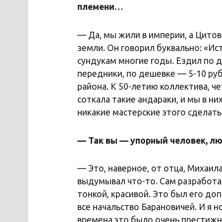
племени…
— Да, мы жили в империи, а Цитов
земли. Он говорил буквально: «Ист
сундукам многие годы. Ездил по д
передники, по дешевке — 5-10 ру
района. К 50-летию коллектива, ч
соткала такие андараки, и мы в н
никакие мастерские этого сделать
— Так вы — упорный человек, л
— Это, наверное, от отца, Михаила
выдумывал что-то. Сам разработа
тонкой, красивой. Это был его до
все начальство Барановичей. И я н
времена это было очень престижн