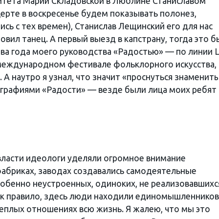
итета Марии Складовской в Люблине Станиславом
рте в воскресенье будем показывать полонез,
ись с тех времен), Станислав Лещинский его для нас
новил танец. А первый выезд в капстрану, тогда это 
два года моего руководства «Радостью» — по линии 
международном фестивале фольклорного искусства,
 А наутро я узнал, что значит «проснуться знаменит
графиями «Радости» — везде были лица моих ребят 
х?
власти идеологи уделяли огромное внимание
абриках, заводах создавались самодеятельные
собенно неустроенных, одиноких, не реализовавшихс
ак правило, здесь люди находили единомышленников
теплых отношениях всю жизнь. Я жалею, что мы это