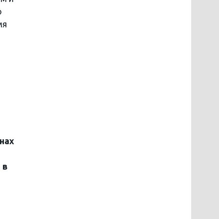
о
мя
нах
 в