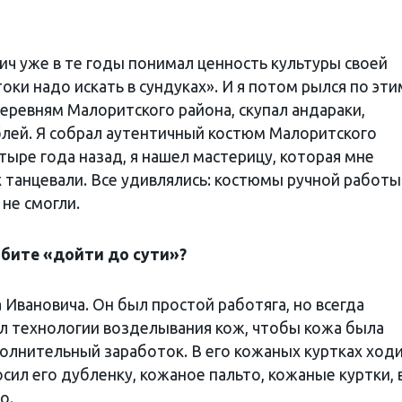
ич уже в те годы понимал ценность культуры своей
оки надо искать в сундуках». И я потом рылся по эти
еревням Малоритского района, скупал андараки,
блей. Я собрал аутентичный костюм Малоритского
етыре года назад, я нашел мастерицу, которая мне
их танцевали. Все удивлялись: костюмы ручной работ
 не смогли.
юбите «дойти до сути»?
 Ивановича. Он был простой работяга, но всегда
л технологии возделывания кож, чтобы кожа была
полнительный заработок. В его кожаных куртках ход
осил его дубленку, кожаное пальто, кожаные куртки, 
о.