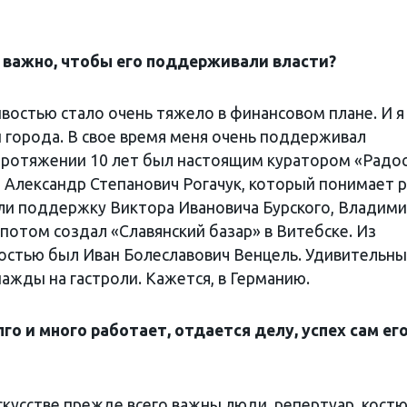
важно, чтобы его поддерживали власти?
востью стало очень тяжело в финансовом плане. И я
и города. В свое время меня очень поддерживал
протяжении 10 лет был настоящим куратором «Радос
Александр Степанович Рогачук, который понимает 
ли поддержку Виктора Ивановича Бурского, Владим
потом создал «Славянский базар» в Витебске. Из
остью был Иван Болеславович Венцель. Удивительн
ажды на гастроли. Кажется, в Германию.
го и много работает, отдается делу, успех сам ег
скусстве прежде всего важны люди, репертуар, кост