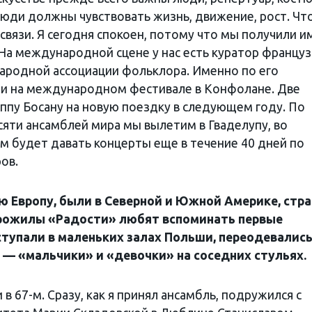
юди должны чувствовать жизнь, движение, рост. Чт
 связи. Я сегодня спокоен, потому что мы получили и
. На международной сцене у нас есть куратор француз
ародной ассоциации фольклора. Именно по его
и на международном фестивале в Конфолане. Две
ппу Босану на новую поездку в следующем году. По
яти ансамблей мира мы вылетим в Гваделупу, во
м будет давать концерты еще в течение 40 дней по
ов.
ю Европу, были в Северной и Южной Америке, стра
тарожилы «Радости» любят вспоминать первые
тупали в маленьких залах Польши, переодевались
— «мальчики» и «девочки» на соседних стульях.
 67-м. Сразу, как я принял ансамбль, подружился с