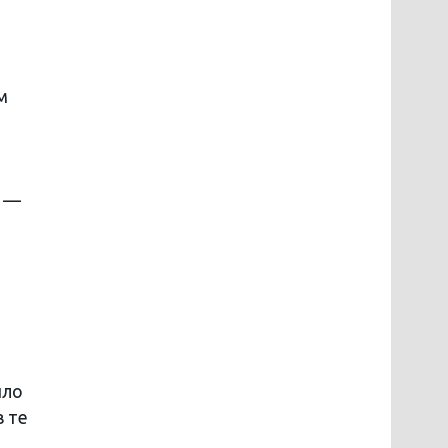
м
ы —
ило
в те