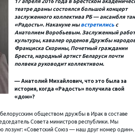
17 апреля 2016 года в Брестском академичес
театре драмы состоялся большой концерт
заслуженного коллектива РБ — ансамбля та
«Радость». Накануне мы
встретились
с
Анатолием Воробьевым. Заслуженный рабо
культуры, кавалер орденов Дружбы народов
Франциска Скорины, Почетный гражданин
Бреста, народный артист Беларуси почти
полвека руководит коллективом.
— Анатолий Михайлович, что это была за
история, когда «Радость» получила свой
«дом»?
с белорусским обществом дружбы в Ирак в составе
редседатель Совета министров республики. Мы
ю лозунг: «Советский Союз — наш друг номер один».