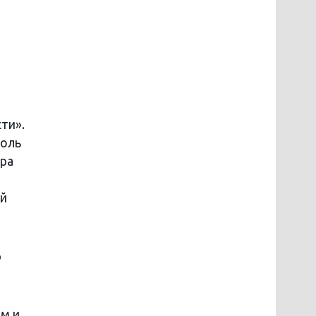
ти».
роль
ира
ый
о
юм и