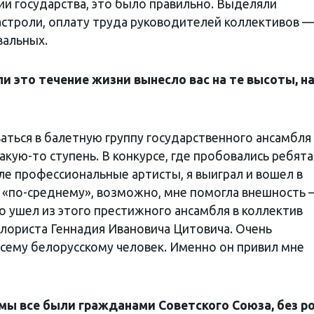
ии государства, это было правильно. Выделяли
строли, оплату труда руководителей коллективов 
вальных.
 это течение жизни вынесло вас на те высоты, н
ваться в балетную группу государственного ансамбля
акую-то ступень. В конкурсе, где пробовались ребята
сле профессиональные артисты, я выиграл и вошел в
а «по-среднему», возможно, мне помогла внешность
о ушел из этого престижного ансамбля в коллектив
лориста Геннадия Ивановича Цитовича. Очень
всему белорусскому человек. Именно он привил мне
 мы все были гражданами
Cовет
cкого Союза, без р