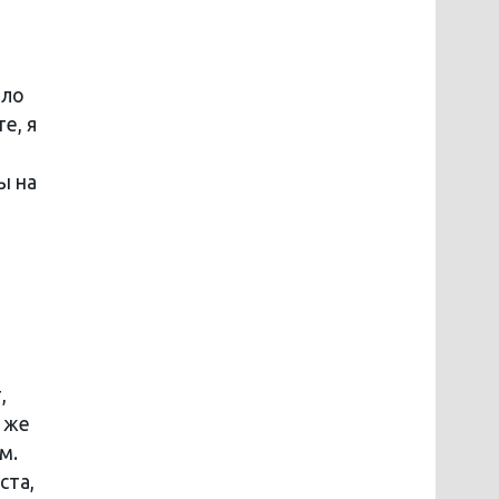
ыло
е, я
ы на
,
о же
м.
ста,