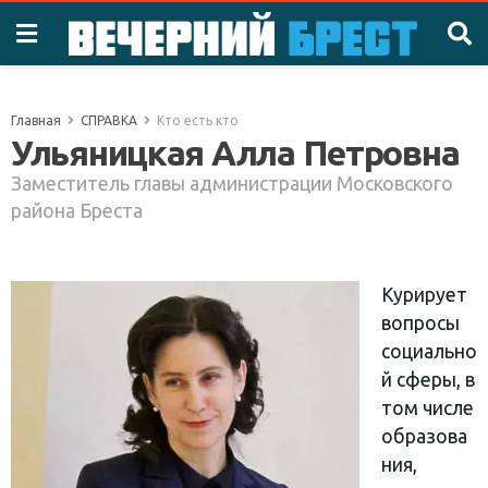
Главная
СПРАВКА
Кто есть кто
Ульяницкая Алла Петровна
Заместитель главы администрации Московского
района Бреста
Курирует
вопросы
социально
й сферы, в
том числе
образова
ния,