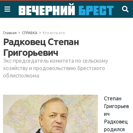
Главная
СПРАВКА
Кто есть кто
Радковец Степан
Григорьевич
Экс-председатель комитета по сельскому
хозяйству и продовольствию Брестского
облисполкома
Степан
Григорьев
ич
Радковец
родился