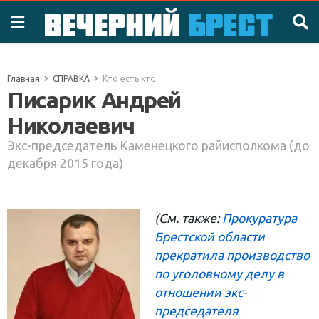
Главная
СПРАВКА
Кто есть кто
Писарик Андрей
Николаевич
Экс-председатель Каменецкого райисполкома (до
декабря 2015 года)
(См. также:
Прокуратура
Брестской области
прекратила производство
по уголовному делу в
отношении экс-
председателя