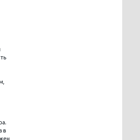
и
ить
м,
ра.
в в
лжен