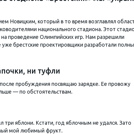
ием Новицким, который в то время возглавлял облас
уководителями национального стадиона. Этот стадио
у на проведение Олимпийских игр. Нам разрешили
ве уже брестские проектировщики разработали полн
апочки, ни туфли
 после пробуждения посвящаю зарядке. Ее провожу
льше — по обстоятельствам.
л три яблони. Кстати, год яблочным не удался. Зато
ый мой любимый фрукт.­­­­