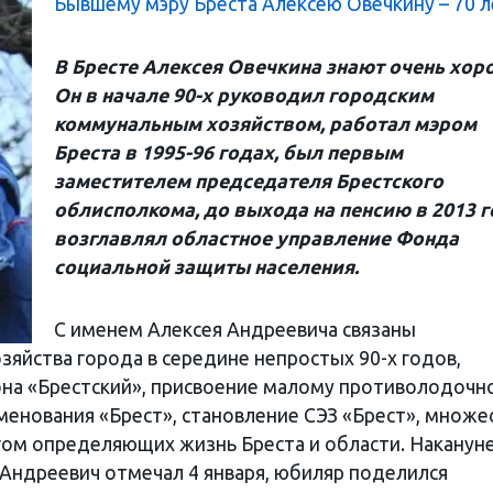
Бывшему мэру Бреста Алексею Овечкину – 70 л
В Бресте Алексея Овечкина знают очень хор
Он в начале 90-х руководил городским
коммунальным хозяйством, работал мэром
Бреста в 1995-96 годах, был первым
заместителем председателя Брестского
облисполкома, до выхода на пенсию в 2013 
возглавлял областное управление Фонда
социальной защиты населения.
С именем Алексея Андреевича связаны
яйства города в середине непростых 90-х годов,
она «Брестский», присвоение малому противолодочн
енования «Брест», становление СЭЗ «Брест», множе
огом определяющих жизнь Бреста и области. Наканун
 Андреевич отмечал 4 января, юбиляр поделился