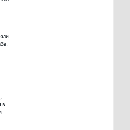
ояли
За!
,
 в
м