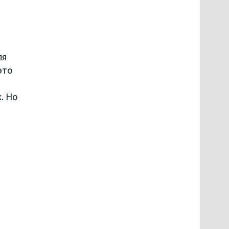
ля
это
. Но