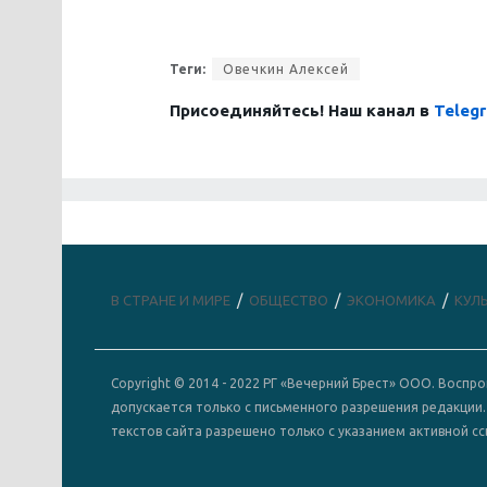
Теги:
Овечкин Алексей
Присоединяйтесь! Наш канал в
Teleg
В СТРАНЕ И МИРЕ
ОБЩЕСТВО
ЭКОНОМИКА
КУЛ
Copyright © 2014 - 2022 РГ «Вечерний Брест» ООО. Восп
допускается только с письменного разрешения редакции
текстов сайта разрешено только с указанием активной сс