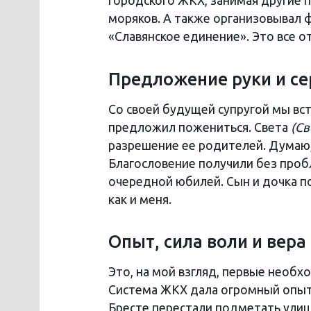
городского ЖКХ, занимая другие 
моряков. А также организовывал 
«Славянское единение». Это все от
Предложение руки и се
Со своей будущей супругой мы вс
предложил пожениться. Света
(Св
разрешение ее родителей. Думаю,
Благословение получили без пробл
очередной юбилей. Сын и дочка по
как и меня.
Опыт, сила воли и вер
Это, на мой взгляд, первые необх
Система ЖКХ дала огромный опыт. 
Бресте перестали подметать улиц