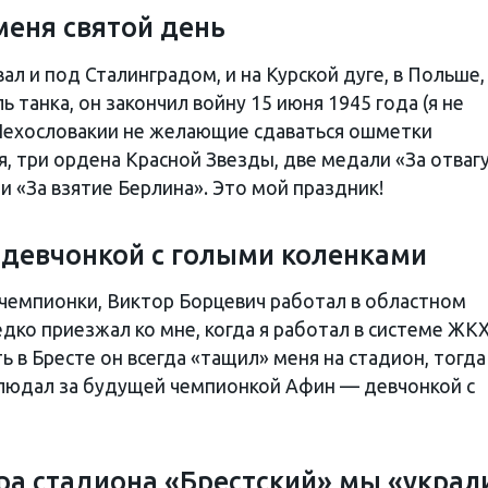
еня святой день
ал и под Сталинградом, и на Курской дуге, в Польше,
 танка, он закончил войну 15 июня 1945 года (я не
в Чехословакии не желающие сдаваться ошметки
я, три ордена Красной Звезды, две медали «За отвагу
 «За взятие Берлина». Это мой праздник!
 девчонкой с голыми коленками
чемпионки, Виктор Борцевич работал в областном
дко приезжал ко мне, когда я работал в системе ЖКХ
ь в Бресте он всегда «тащил» меня на стадион, тогда
блюдал за будущей чемпионкой Афин — девчонкой с
ра стадиона «Брестский» мы «украл