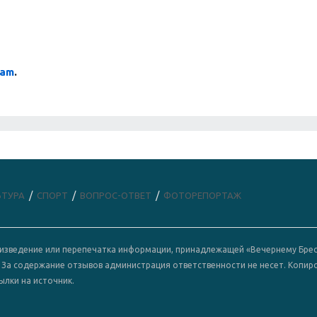
ram
.
ЬТУРА
СПОРТ
ВОПРОС-ОТВЕТ
ФОТОРЕПОРТАЖ
роизведение или перепечатка информации, принадлежащей «Вечернему Брес
. За содержание отзывов администрация ответственности не несет. Копир
ылки на источник.