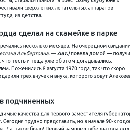
посты, старался помогать Брестскому клубу юных
фестивали сверхлегких летательных аппаратов
туда, из детства.
рдца сделал на скамейке в парке
тречались несколько месяцев. На очередном свидани
етлана Альбертовна. —
Авт.
)
повела домой — получ
 что тесть и теща уже об этом догадывались.
ем. Поженились 8 августа 1970 года, так что скоро
дарили трех внучек и внука, которого зовут Алексее
а в подчиненных
одимые качества для первого заместителя губернато
Сегодня трудно представить, но в начале 90-х годо
ы. Да, такое было! Первый зампред губернатора до