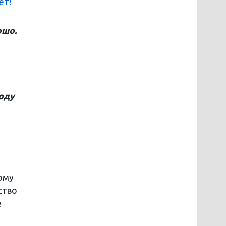
ет!
ошо.
году
ому
ство
е