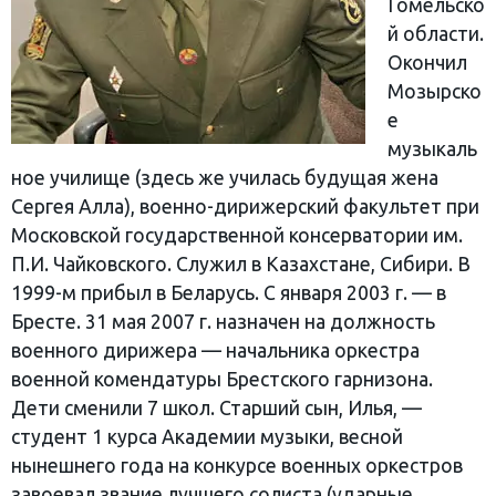
Гомельско
й области.
Окончил
Мозырско
е
музыкаль
ное училище (здесь же училась будущая жена
Сергея Алла), военно-дирижерский факультет при
Московской государственной консерватории им.
П.И. Чайковского. Служил в Казахстане, Сибири. В
1999-м прибыл в Беларусь. С января 2003 г. — в
Бресте. 31 мая 2007 г. назначен на должность
военного дирижера — начальника оркестра
военной комендатуры Брестского гарнизона.
Дети сменили 7 школ. Старший сын, Илья, —
студент 1 курса Академии музыки, весной
нынешнего года на конкурсе военных оркестров
завоевал звание лучшего солиста (ударные