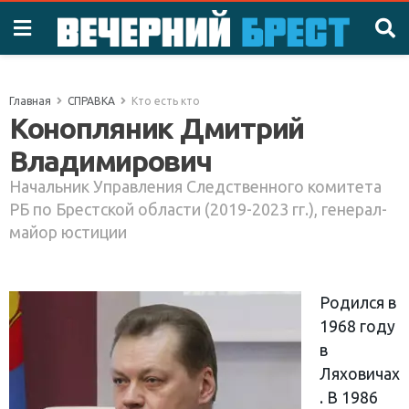
Главная
СПРАВКА
Кто есть кто
Конопляник Дмитрий
Владимирович
Начальник Управления Следственного комитета
РБ по Брестской области (2019-2023 гг.), генерал-
майор юстиции
Родился в
1968 году
в
Ляховичах
. В 1986