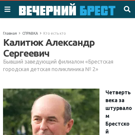
Главная
СПРАВКА
Кто есть кто
Калитюк Александр
Сергеевич
Бывший заведующий филиалом «Брестская
городская детская поликлиника № 2»
Четверть
века за
штурвало
м
Брестско
й