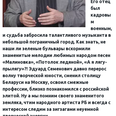
Его отец
был
кадровы
м
военным,
и судьба забросила талантливого музыканта в
небольшой пограничный город. Как знать, не
наши ли зеленые бульвары вскормили
знаменитые мелодии любимых народом песен
«Малиновка», «Потолок ледяной», «А я лягу-
прылягу»?! Эдуард Семенович давно перерос
волну творческой юности, сменил столицу
Беларуси на Москву, освоил смежные
профессии, близко познакомился с российской
элитой. Ну а мы помним своего знаменитого
земляка, чтим народного артиста РБ и всегда с
интересом следим за зигзагами неуемной
творческой энергии.