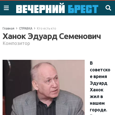
Главная
СПРАВКА
Кто есть кто
Ханок Эдуард Семенович
Композитор
В
советско
е время
Эдуард
Ханок
жил в
нашем
городе.