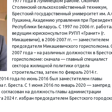
1977 года в Лунинецком районе. Окончил
Столинский сельскохозяйственный техникум,
Брестский государственный университет им. А.
Пушкина, Академию управления при Президен
Республики Беларусь. С 1997 по 2006 гг. работа
ведущим юрисконсультом РУПП «Гранит» (г.
Микашевичи), в 2006-2007 гг. — заместителем
председателя Микашевичского горисполкома. 
2007 года – на различных должностях в Брестс
горисполкоме: сначала — главный специалист
сектора жилищной политики отдела
строительства, затем по февраль 2014 г.
2014 года по июнь 2016 был заместителем главы
 г. Бреста. С 1 июня 2016 по январь 2020 — зампред
а согласован на должность главы администрации
та 2024 г. избран председателем Брестского городск