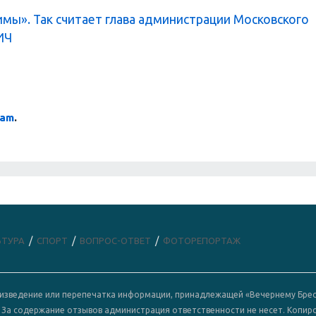
мы». Так считает глава администрации Московского
ИЧ
ram
.
ЬТУРА
СПОРТ
ВОПРОС-ОТВЕТ
ФОТОРЕПОРТАЖ
роизведение или перепечатка информации, принадлежащей «Вечернему Брес
. За содержание отзывов администрация ответственности не несет. Копир