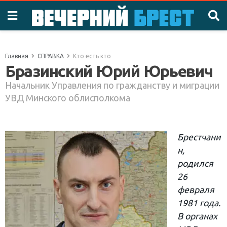
Главная
СПРАВКА
Кто есть кто
Бразинский Юрий Юрьевич
Начальник Управления по гражданству и миграции
УВД Минского облисполкома
Брестчани
н,
родился
26
февраля
1981 года.
В органах