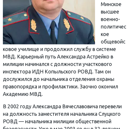
Минское
высшее
военно-
политичес
кое
общевойс
ковое училище и продолжил службу в системе
МВД. Карьерный путь Александра Астрейко в
милиции начинался с должности участкового
инспектора ИДН Копыльского РОВД. Там он
дослужился до начальника отделения охраны
правопорядка и профилактики. Заочно окончил
Академию МВД.
В 2002 году Александра Вячеславовича перевели
на должность заместителя начальника Слуцкого
РОВД — начальника милиции общественной
безопасности. Уже в мае 2003-го он в 32-летнем