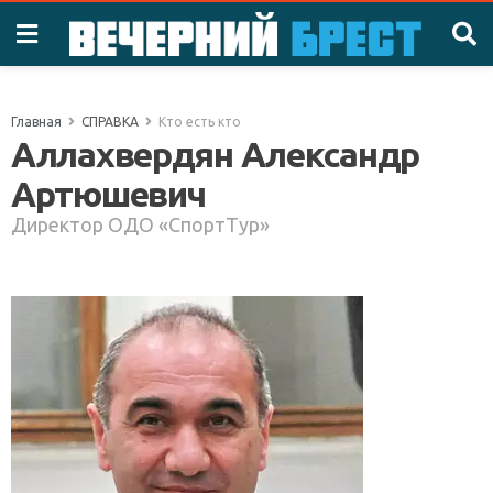
Главная
СПРАВКА
Кто есть кто
Аллахвердян Александр
Артюшевич
Директор ОДО «СпортТур»