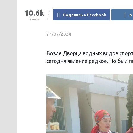
10.6k
Поделись в Facebook
в
просм.
27/07/2024
Возле Дворца водных видов спорта
сегодня явление редкое. Но был п