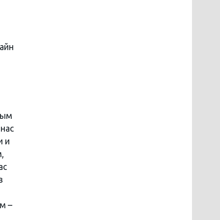
тайн
мым
 нас
и и
,
ас
з
м –