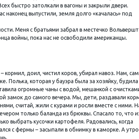
Всех быстро затолкали в вагоны и закрыли двери.
нас наконец выпустили, земля долго «качалась» под
лости. Меня с братьями забрал в местечко Вольверш
конца войны, пока нас не освободили американцы.
– кормил, доил, чистил коров, убирал навоз. Нам, са
е. Полька, которая у бауэра была за хозяйку, будила
ставила огромные чаны с водой, мешанкой с очисткам
ой замок до самого вечера. Мы, дети, раздавали корм
ями, считай, жили с курами и росли вместе с ними. Н
вечером только баланда из брюквы. Спасало то, что и
ько выбрать кусочки картофеля. Радовались, когда
ся с фермы – засыпали в обнимку в каморке. А утро
нь.