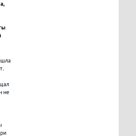
а,
ты
и
ишла
т.
ещал
н не
ы
ери