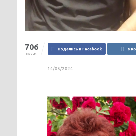
706
Поделись в Facebook
в К
просм.
14/05/2024