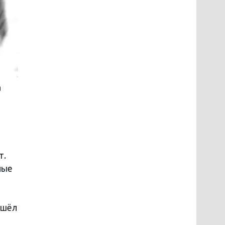
а
т.
лые
ошёл