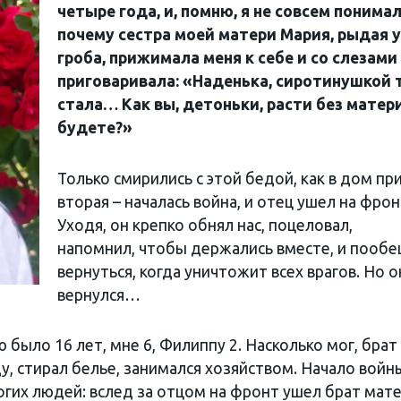
четыре года, и, помню, я не совсем понимал
почему сестра моей матери Мария, рыдая у
гроба, прижимала меня к себе и со слезами
приговаривала: «Наденька, сиротинушкой 
стала… Как вы, детоньки, расти без матер
будете?»
Только смирились с этой бедой, как в дом пр
вторая – началась война, и отец ушел на фрон
Уходя, он крепко обнял нас, поцеловал,
напомнил, чтобы держались вместе, и пооб
вернуться, когда уничтожит всех врагов. Но о
вернулся…
 было 16 лет, мне 6, Филиппу 2. Насколько мог, брат
ду, стирал белье, занимался хозяйством. Начало войн
огих людей: вслед за отцом на фронт ушел брат мат