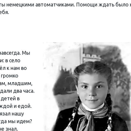
иты немецкими автоматчиками. Помощи ждать было 
ебя.
навсегда. Мы
: в село
ёл к нам во
о громко
нам, младшим,
дали два часа.
 детей в
еждой и едой.
язал нашу
Куда мы идем?
е знал.