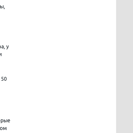
ы,
а, у
и
150
брые
том