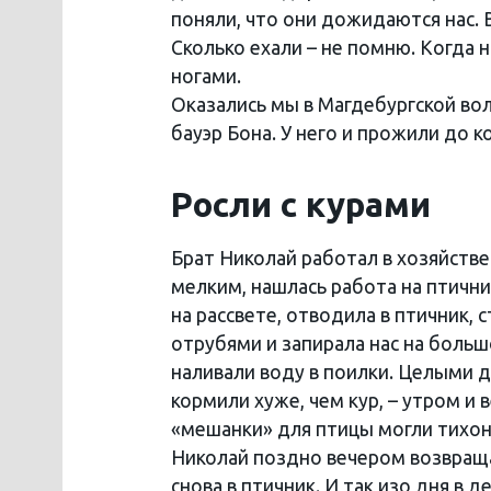
поняли, что они дожидаются нас. 
Сколько ехали – не помню. Когда 
ногами.
Оказались мы в Магдебургской во
бауэр Бона. У него и прожили до 
Росли с курами
Брат Николай работал в хозяйстве 
мелким, нашлась работа на птичник
на рассвете, отводила в птичник, 
отрубями и запирала нас на больш
наливали воду в поилки. Целыми дн
кормили хуже, чем кур, – утром и 
«мешанки» для птицы могли тихон
Николай поздно вечером возвращал
снова в птичник. И так изо дня в де