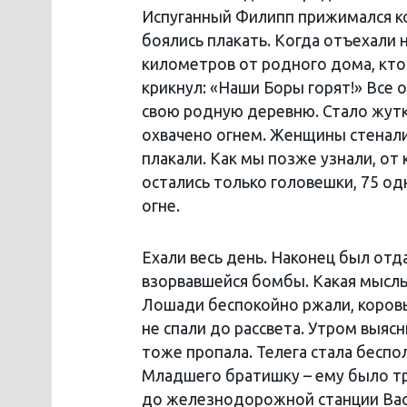
Испуганный Филипп прижимался к
боялись плакать. Когда отъехали 
километров от родного дома, кто
крикнул: «Наши Боры горят!» Все о
свою родную деревню. Стало жутк
охвачено огнем. Женщины стенали
плакали. Как мы позже узнали, о
остались только головешки, 75 од
огне.
Ехали весь день. Наконец был отд
взорвавшейся бомбы. Какая мысль м
Лошади беспокойно ржали, коровы
не спали до рассвета. Утром выяс
тоже пропала. Телега стала бесп
Младшего братишку – ему было тр
до железнодорожной станции Вас