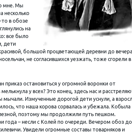
о мне. Мы
на несколько
-то в обозе
глянулись на
о: все было
, дети
т красивой, большой процветающей деревни до вечер
носельчан, не согласившихся уезжать, тоже сгорели в
ан приказ остановиться у огромной воронки от
елькнула у всех? Это конец, здесь нас и расстреляю
 мычали. Измученные дорогой дети уснули, а взрос
нилось, что наша корова сорвалась и убежала. Кобыла
олезной, поэтому мы продолжили путь пешком.
и года – несли с Колей по очереди. Вечером обоз д
илевичи. Увидели огромные составы товарняков и