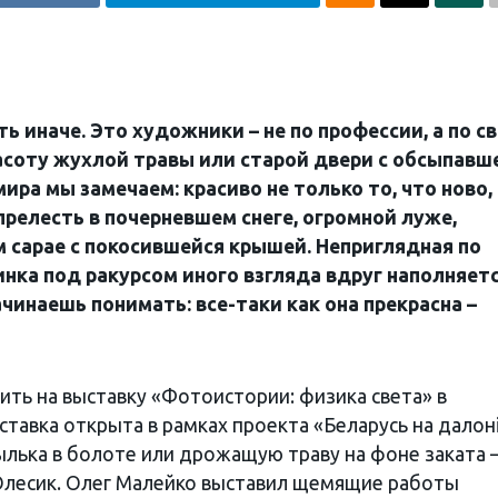
 иначе. Это художники – не по профессии, а по с
асоту жухлой травы или старой двери с обсыпавш
ира мы замечаем: красиво не только то, что ново,
прелесть в почерневшем снеге, огромной луже,
сарае с покосившейся крышей. Неприглядная по
инка под ракурсом иного взгляда вдруг наполняет
чинаешь понимать: все-таки как она прекрасна –
ть на выставку «Фотоистории: физика света» в
ставка открыта в рамках проекта «Беларусь на далонi
лька в болоте или дрожащую траву на фоне заката –
 Олесик. Олег Малейко выставил щемящие работы