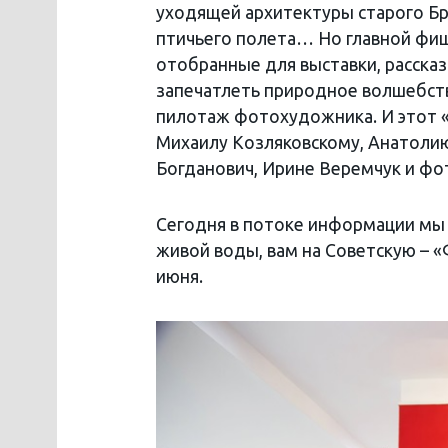
уходящей архитектуры старого Бр
птичьего полета… Но главной фишк
отобранные для выставки, расска
запечатлеть природное волшебств
пилотаж фотохудожника. И этот «
Михаилу Козляковскому, Анатолию
Богданович, Ирине Веремчук и фо
Сегодня в потоке информации мы 
живой воды, вам на Советскую – «
июня.