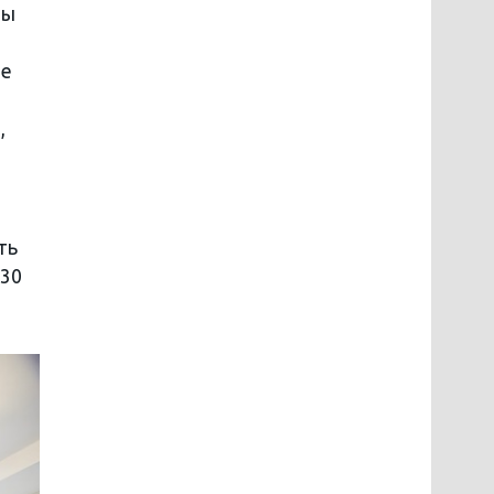
ты
ие
,
ть
 30