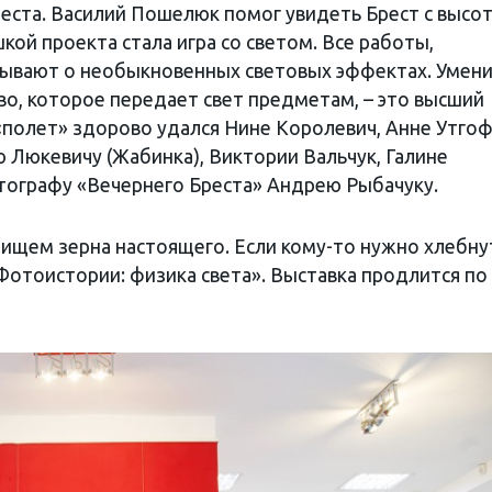
еста. Василий Пошелюк помог увидеть Брест с высо
ой проекта стала игра со светом. Все работы,
зывают о необыкновенных световых эффектах. Умен
о, которое передает свет предметам, – это высший
полет» здорово удался Нине Королевич, Анне Утгоф
 Люкевичу (Жабинка), Виктории Вальчук, Галине
тографу «Вечернего Бреста» Андрею Рыбачуку.
ищем зерна настоящего. Если кому-то нужно хлебну
Фотоистории: физика света». Выставка продлится по